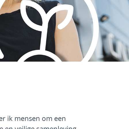
eer ik mensen om een
e en veilige samenleving,