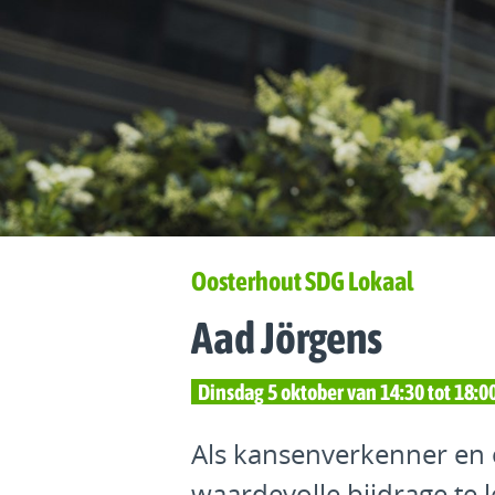
Oosterhout SDG Lokaal
Aad Jörgens
Dinsdag 5 oktober van 14:30 tot 18:0
Als kansenverkenner en 
waardevolle bijdrage te 