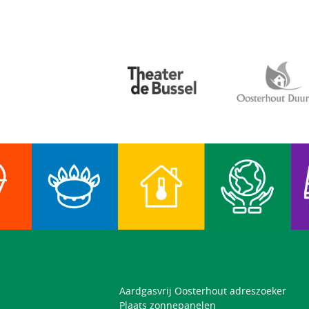
Aardgasvrij Oosterhout adreszoeker
Plaats zonnepanelen